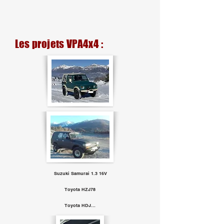
Les projets VPA4x4 :
Suzuki Samurai 1.3 16V
Toyota HZJ78
Toyota HDJ80